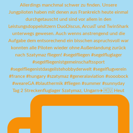
Tag 2 Streckenfluglager Szatymaz, Ungarn✈️🇭🇺 Heut