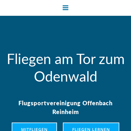
Zum
Inhalt
springen
Fliegen am Tor zum
Odenwald
Flugsportvereinigung Offenbach
Reinheim
MITFLIEGEN
FLIEGEN LERNEN