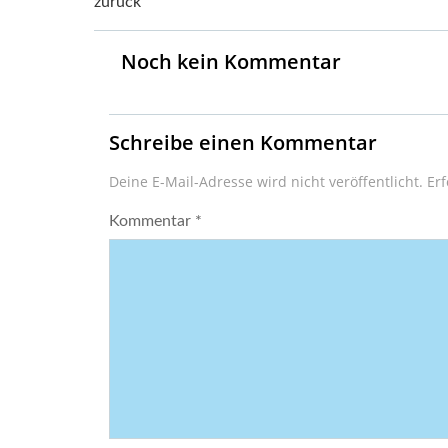
Post
zurück
navigation
Noch kein Kommentar
Schreibe einen Kommentar
Deine E-Mail-Adresse wird nicht veröffentlicht.
Erf
Kommentar
*