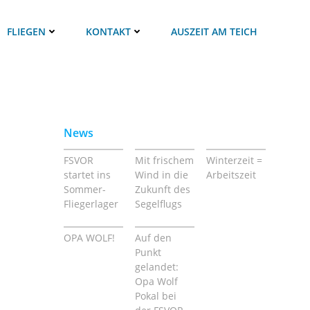
FLIEGEN
KONTAKT
AUSZEIT AM TEICH
News
FSVOR
Mit frischem
Winterzeit =
startet ins
Wind in die
Arbeitszeit
Sommer-
Zukunft des
Fliegerlager
Segelflugs
OPA WOLF!
Auf den
Punkt
gelandet:
Opa Wolf
Pokal bei